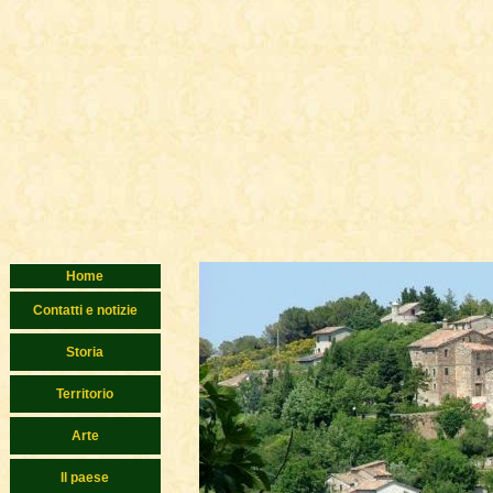
Home
Contatti e notizie
Storia
Territorio
Arte
Il paese